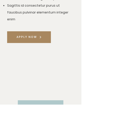
Sagittis id consectetur purus ut
faucibus pulvinar elementum integer
enim
APPLY NOW
Mailing Address:
Las Vegas Church of the
Harvest
PO Box 571292
Las Vegas, NV 89157
LIVESTREAM